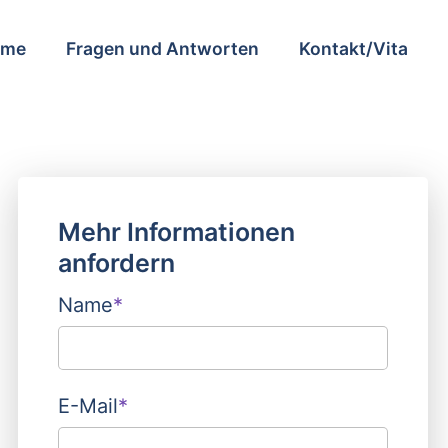
vigation
ome
Fragen und Antworten
Kontakt/Vita
erspringen
Mehr Informationen
anfordern
Pflichtfeld
Name
*
Pflichtfeld
E-Mail
*