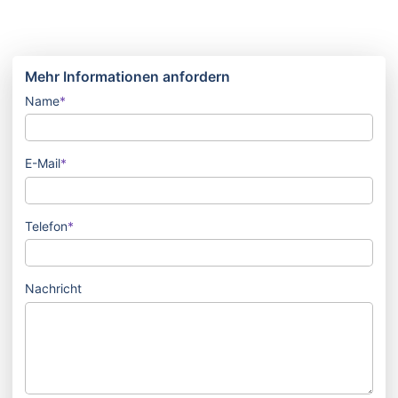
Mehr Informationen anfordern
Pflichtfeld
Name
*
Pflichtfeld
E-Mail
*
Pflichtfeld
Telefon
*
Nachricht